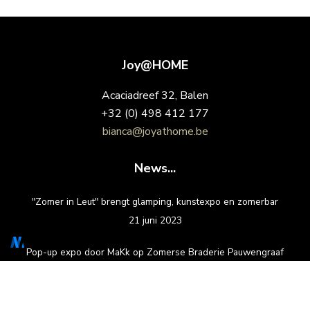
Joy@HOME
Acaciadreef 32, Balen
+32 (0) 498 412 177
bianca@joyathome.be
News...
"Zomer in Leut" brengt glamping, kunstexpo en zomerbar
21 juni 2023
Pop-up expo door MaKk op Zomerse Braderie Pauwengraaf
21 juni 2023
Social Media