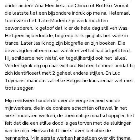
onder andere Ana Mendieta, de Chirico of Rothko. Vooral
die laatste liet een bijzondere indruk op me na. Helemaal
toen we in het Tate Modern zijn werk mochten
bewonderen. Ik geloof dat ik er de hele dag stil van was.
Hetgeen hij bedoelde, begreep ik. Ik ging als het ware in
trance. Later las ik nog zijn biografie en zijn boeken. Die
bevestigden alleen maar wat ik er zelf al had uitgefilterd.
Hij schilderde het ‘niets’, en tegelijkertijd ook het ‘alles’.
Verder kijk ik erg op naar Gerhard Richter, te meer omdat hij
zich identificeert met 2 geheel andere stijlen. En Luc
Tuymans, maar dat zal elke Belgische kunstenaar wel met
trots zeggen.
Mijn eindwerk handelde over de vergetenheid van de
mijnwerkers, die in de donkere schachten oftewel ‘in het
niets’ moesten werken, de toenmalige maatschappij en het
feit dat die een stille dood is gestorven met de sluitingen
van de mijn. Hiervan blijft ‘niets’ over, behalve de
herinnering. Mijn eerste werken handelden over dit thema.