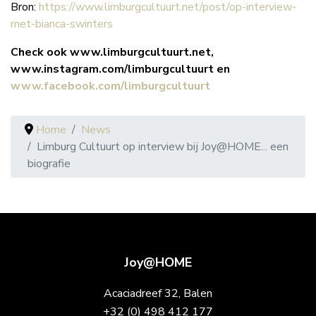
Bron:
https://www.limburgcultuurt.net/post/op-interview-
met-bianca-swinters
Check ook www.limburgcultuurt.net,
www.instagram.com/limburgcultuurt en
www.facebook.com/limburgcultuurt
Home
News
Limburg Cultuurt op interview bij Joy@HOME... een
biografie
Joy@HOME
Acaciadreef 32, Balen
+32 (0) 498 412 177