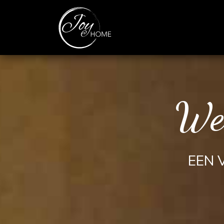
We
EEN 