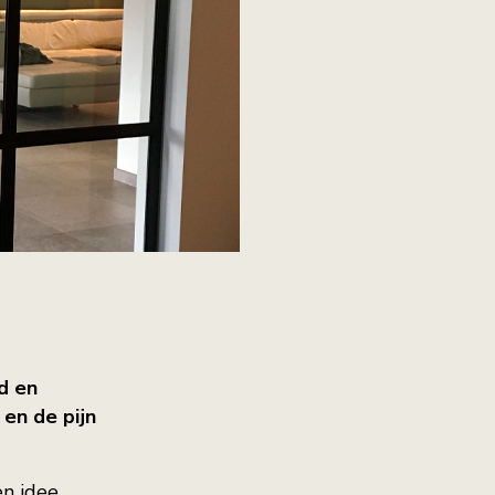
id en
en de pijn
n idee,