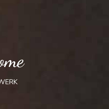
ome
TWERK