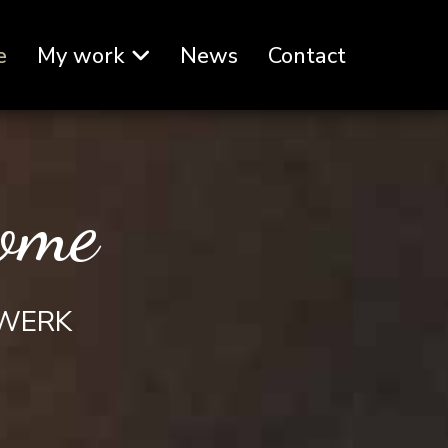
e
My work
News
Contact
ome
TWERK