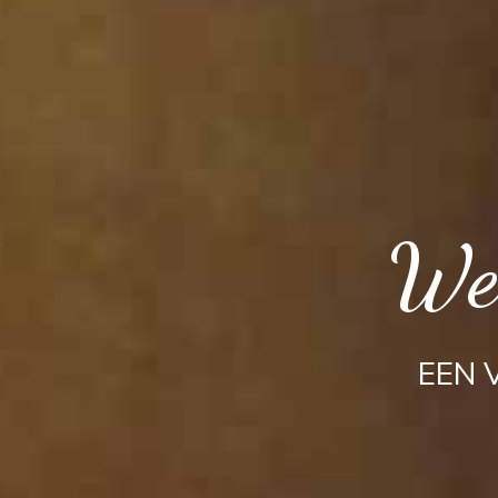
We
EEN 