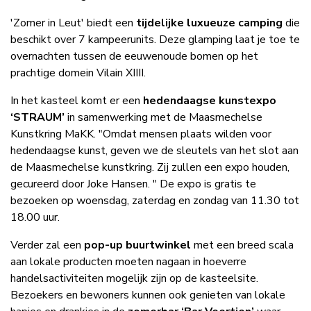
herbestemming van het kasteeldomein.
'Zomer in Leut' biedt een
tijdelijke luxueuze camping
die
beschikt over 7 kampeerunits. Deze glamping laat je toe te
overnachten tussen de eeuwenoude bomen op het
prachtige domein Vilain XIIII.
In het kasteel komt er een
hedendaagse kunstexpo
‘STRAUM’
in samenwerking met de Maasmechelse
Kunstkring MaKK. "Omdat mensen plaats wilden voor
hedendaagse kunst, geven we de sleutels van het slot aan
de Maasmechelse kunstkring. Zij zullen een expo houden,
gecureerd door Joke Hansen. " De expo is gratis te
bezoeken op woensdag, zaterdag en zondag van 11.30 tot
18.00 uur.
Verder zal een
pop-up buurtwinkel
met een breed scala
aan lokale producten moeten nagaan in hoeverre
handelsactiviteiten mogelijk zijn op de kasteelsite.
Bezoekers en bewoners kunnen ook genieten van lokale