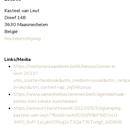
Locatie
Kasteel van Leut
Dreef 148
3630
Maasmechelen
België
Routebeschrijving
Links/Media
https://toerismevlaanderen.be/nl/nieuws/zomer-in-
leut-2023?
utm_source=facebook&utm_medium=social&utm_campa
in-leut&utm_content=ap_znj54hzmuy
https://www.samenherbestemmen.be/nl/agenda/maak-
kennis-met-lokale-kunstenaars
https://www.vrt.be/vrtnws/nl/2023/05/30/glamping-
kasteel-van-leut/?fbclid=IwAR03GRNbP5i87sU1-
JNYO_9oP-1zLybVOFkyj2sT3QeTRlTorIgt_SIDB08